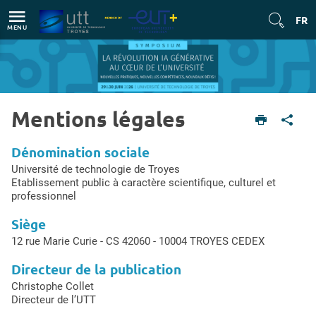
Accès directs
Navigation
Aller au contenu
FR
MENU
Mentions légales
Accueil
Mentions légales
Dénomination sociale
Université de technologie de Troyes
Etablissement public à caractère scientifique, culturel et
professionnel
Siège
12 rue Marie Curie - CS 42060 - 10004 TROYES CEDEX
Directeur de la publication
Christophe Collet
Directeur de l’UTT