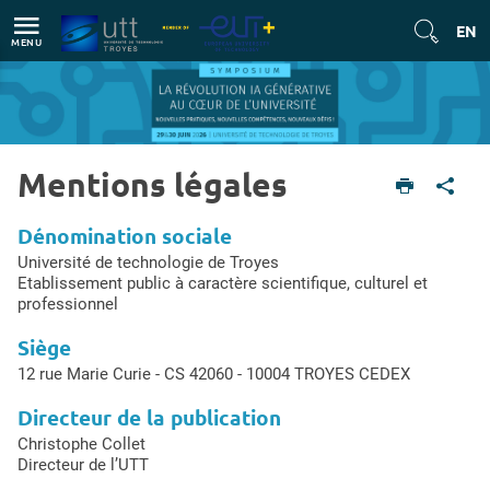
Direct access
Navigation
Go to content
EN
MENU
Mentions légales
English version
Legal mentions
Dénomination sociale
Université de technologie de Troyes
Etablissement public à caractère scientifique, culturel et
professionnel
Siège
12 rue Marie Curie - CS 42060 - 10004 TROYES CEDEX
Directeur de la publication
Christophe Collet
Directeur de l’UTT